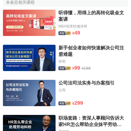
人的114亿美元，
税前利润
同比增长
77%，达到了1.9亿美
本条目相关课程
元。
听得懂，用得上的高转化吸金文
案课
1988年，盛世广告在中国设立第一间办公室。
MBA智库特邀讲师
49
1992年，与
长城公司
合资的
盛世长城国际广告有限公司
¥
在北京正式成立。加上其在上海、广州设立的
分公司
，
员工
总数达220名。
新手创业者如何快速解决公司注
册难题
1994年盛世广告在中国内地营业额高达3、88亿元，并
孙萌
连续三年跃居中国广告公司营业额排行榜之首。
99
199
¥
¥
进入20世纪90年代，世界广告业掀起大肆兼并的风潮，
公司法司法实务与办案指引
萨奇兄弟公司的地位也随之不断下降，到1995年，由于公司
云闯
股价大跌，加之巨额债券无法偿付，董事会直接将萨奇兄弟
开除出了公司。被迫离开自己一手创立的公司后，萨奇兄弟
299
¥
决定东山再起，他们创立了全新的“M&C Saatchi”公司。
“M&C”即是莫里斯和查尔斯的英文首字母缩写。在拿下
英国
职场套路：资深人事顾问告诉大
航空公司
的大单之后，“M&C Saatchi”在业内名声大噪，被人
家HR怎么帮助企业抹平劳动纠
们称为“新萨奇”。
纷