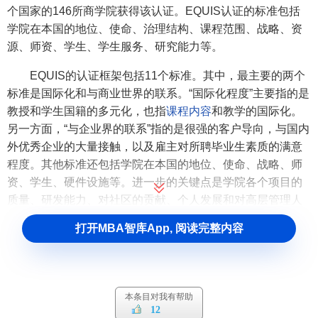
个国家的146所商学院获得该认证。EQUIS认证的标准包括
学院在本国的地位、使命、治理结构、课程范围、战略、资
源、师资、学生、学生服务、研究能力等。
EQUIS的认证框架包括11个标准。其中，最主要的两个
标准是国际化和与商业世界的联系。“国际化程度”主要指的是
教授和学生国籍的多元化，也指
课程内容
和教学的国际化。
另一方面，“与企业界的联系”指的是很强的客户导向，与国内
外优秀企业的大量接触，以及雇主对所聘毕业生素质的满意
程度。其他标准还包括学院在本国的地位、使命、战略、师
资、学生、硬件设施等。进一步的关键点是学院各个项目的
质量、研发能力、对社区的贡献、个人发展和对高层管理人
员的教育等。
打开MBA智库App, 阅读完整内容
EQUIS的特点
EQUIS不宣扬标准化，它崇尚项目形式的多样性、学院
本条目对我有帮助
的多样性。EQUIS提倡相互学习，互相借鉴优秀的实践经验
12