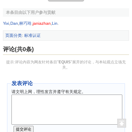
和相互认可。EUQIS对院校整体进行评估认证。它不仅对学
位项目，而且对院校所有活动、所有部门进行评估，包括科
本条目由以下用户参与贡献
研、
远程教育
、
高层管理人员
教育等。但是，相应学院必须
Yixi
,
Dan
,
林巧玲
,
janiazhan
,
Lin
.
主要致力于管理学教育。EQUIS寻求高质量的教学和与团体
机构互动交流带来的专业性的平衡。与商界的交流平台就是
页面分类
:
标准认证
尽可能挖掘研究潜能。EQUIS非常重视高效率教学环境的建
设，高效率的教学环境有助于培养学生管理和创业能力，增
评论(共0条)
强他们的全球责任感。同时，它寻求全方位的创新，包括项
目设计和教学法的创新。我国知名的
中欧国际工商学院
仅有
提示:评论内容为网友针对条目"
EQUIS
"展开的讨论，与本站观点立场无
关。
EQUIS一项。
作为一个国际权威机构，EQUIS是从整体来评价认证对
发表评论
象，认证过程非常严谨。就MBA项目认证来说，EQUIS认证
请文明上网，理性发言并遵守有关规定。
时，除要求高等管理教育机构提供证明其在本国内拥有高水
平的教学标准的有力证据以外，还要求该机构课程必须高度
国际化，学生必须具备全球使命感；除要求机构制订完备的
学习计划以外，还要推动商业研究工作；此外，EQUIS认为
高等管理教管机构与工商业界之间应密切联系，保持专业理
论知识和商业实践之间的平衡。