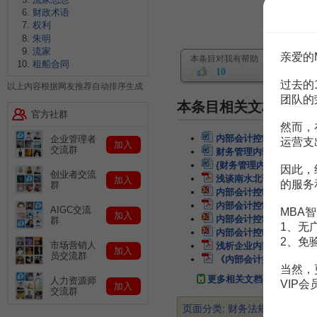
财政术语
权利
朱明
流家
亲爱的
本条目对我有帮助
租船合同
10
过去的
以上内容根据网友推荐自动排序生成
团队的
本条目相关文档
官方社群
然而，
内部会计控制制度与内部
企业管理者
运营支
加入
交流群
财务管理内部控制内部会
{财务管理内部控制}内
因此，
创业者交流
浅谈南水北调工程内部会
加入
的服务
群
内部会计控制规范
59页
内部会计控制规范
3页
AIGC交流
MBA智
加入
内部会计控制规范
195页
群
1、无
内部会计控制规范
195页
2、免
市场营销人
浅析企业内部会计的控制
加入
员交流群
《内部会计控制规范》：
当然，
更多相关文档
人力资源师
VIP
加入
交流群
页面分类
:
财务法规