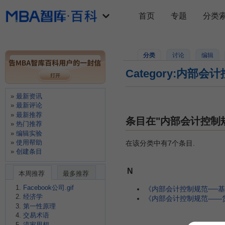
首页
专题
分类
分类
讨论
编辑
Category:内部会
最新资讯
最新评论
最新推荐
条目在"内部会计控制
热门推荐
编辑实验
使用帮助
在该分类中有7个条目.
创建条目
N
本周推荐
最多推荐
Facebook公司.gif
《内部会计控制规范──基
经济学
《内部会计控制规范——货
第一性原理
交易术语
流家思想