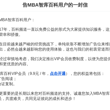
告MBA智库百科用户的一封信
MBA智库百科用户：
赏
MBA智库APP
17年，百科频道一直以免费公益的形式为大家提供知识服务，这
荣幸和骄傲。
在目前越来越严峻的经营挑战下，单纯依靠不断增加广告位来维
会计制度讲义
225页
出，必然会越来越影响您的使用体验，这也与我们的初衷背道而
计控制制度与内部会计制度讲义
134页
部会计控制制度与内部会计制度讲义
135页
经过审慎地考虑，我们决定推出VIP会员收费制度，以便为您提
计管理与内部会计控制
2页
和更优质的内容。
库百科VIP会员（9.9元 / 年，
点击开通
），您的权益将包括：
广告阅读；
验证复制。
研究
2页
单位内部会计监督的里程碑
5页
更重要的是长期以来您对百科频道的支持。诚邀您加入MBA智库
会员，共渡难关，共同见证彼此的成长和进步！