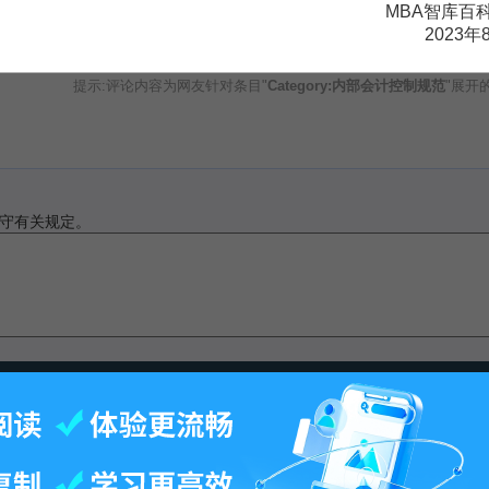
MBA智库百
2023年
提示:评论内容为网友针对条目"
Category:内部会计控制规范
"展开
守有关规定。
此页面最后修订：14:18,2009年9月4日.
-
百科首页
-
关于百科
-
客户端
-
人才招聘
-
广告合作
-
权利通知
-
联系我们
-
免责声明
©2026 MBAlib.com, All rights reserved.