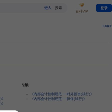
登录
百科VIP
工具箱▼
N续
》
《内部会计控制规范──对外投资(试行)》
)》
《内部会计控制规范──担保(试行)》
)》