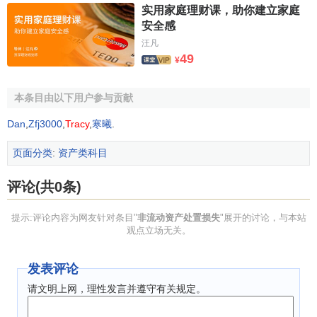
实用家庭理财课，助你建立家庭
安全感
汪凡
49
¥
本条目由以下用户参与贡献
Dan
,
Zfj3000
,
Tracy
,
寒曦
.
页面分类
:
资产类科目
评论(共0条)
提示:评论内容为网友针对条目"
非流动资产处置损失
"展开的讨论，与本站
观点立场无关。
发表评论
请文明上网，理性发言并遵守有关规定。