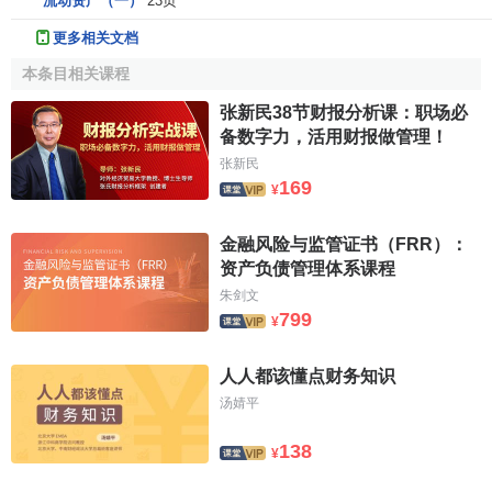
流动资产（一）
23页
更多相关文档
本条目相关课程
张新民38节财报分析课：职场必
备数字力，活用财报做管理！
张新民
169
¥
金融风险与监管证书（FRR）：
资产负债管理体系课程
朱剑文
799
¥
人人都该懂点财务知识
汤婧平
138
¥