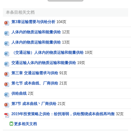
本条目相关文档
第3章运输需要与供给分析
104页
人体内的物质运输和能量供给
12页
人体内的物质运输和能量供给
13页
相关条目
（交通运输）人体内的物质运输和能量供给
19页
交通运输人体内的物质运输和能量供给
19页
运输需求量
第三章 交通运输需求与供给
91页
运输供给量
运输供给函数
第七节 成本曲线、厂商供给
21页
运输供给价格弹性
供给曲线
2页
参考文献
第7节 成本曲线丶厂商供给
21页
2019年投资策略之供给：纷扰渐弱，供给围绕成本曲线再均衡
32页
↑
马天山.运输经济（公路）专业知识与实务（中级）
更多相关文档
（2008年版）.中国人事出版社,2008.5