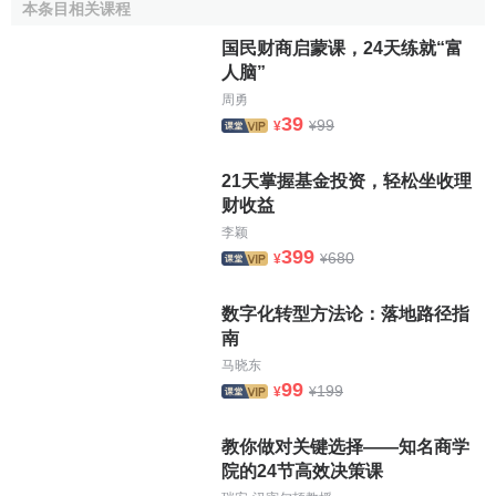
↑
秦四平.运输经济学 （第二版）.中国铁道出版
本条目相关课程
社,2007.12
国民财商启蒙课，24天练就“富
人脑”
周勇
39
99
¥
¥
21天掌握基金投资，轻松坐收理
财收益
李颖
399
680
¥
¥
数字化转型方法论：落地路径指
南
马晓东
99
199
¥
¥
教你做对关键选择——知名商学
院的24节高效决策课