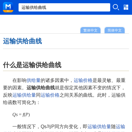
繁体中文
简体中文
运输供给曲线
什么是运输供给曲线
在影响
供给量
的诸多因素中，
运输价格
是最灵敏、最重
要的因素。
运输供给曲线
就是假定其他因素不变的情况下，
反映
运输供给量
同
运输价格
之间关系的曲线。此时，运输供
给函数可简化为：
Q
s
=
f
(
P
)
一般情况下，Qs与P同方向变化，即
运输供给量
随
运输