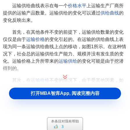
运输供给曲线表示在每一个
价格水平
上运输生产厂商所
提供的运输产品数量。运输供给的变化可以通过
供给曲线
的
变化反映出来。
首先，在其他条件不变的前提下，运输供给数量的变化
仅仅是由于
运输价格
的变化引起的。在运输的供给曲线上表
现为同一条运输供给曲线上点的移动，如图1所示。在这种情
况下，社会总的运输供给生产能力、规模并没有发生质的变
化。运输价格上升所带来的
运输供给
的变化可能是由于挖潜
得到的。
其次，在
运输价格
不变的情况下，由于受其他因素，如
技术进步
、
劳动生产率
的提高、组织方式的改进等的影响，
打开MBA智库App, 阅读完整内容
运输供给
的数量发生变化，运输供给曲线发生移动，如图2所
示。它表示在同样的
价格水平
下，社会总的运输生产能力、
[2]
规模等发生了质的改变。
本条目对我有帮助
3