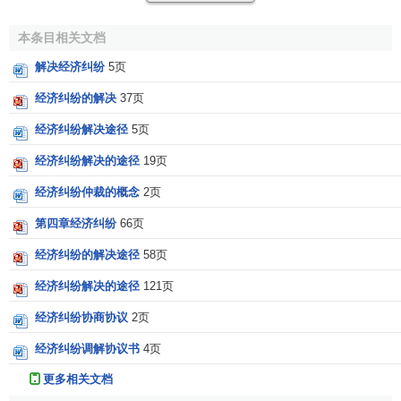
中调停，并由其协商争议各方的意见，使争议各方自愿达成
本条目相关文档
解决纠纷的协议，从而解决纠纷，化解矛盾。调解的优点在
于有第三方从中调解、劝说，可以帮助当事人分清是非、
责
解决经济纠纷
5页
任
，比较容易促使当事人达成协议，顺利解决纠纷。
调解
的
经济纠纷的解决
37页
缺陷在于调解必须在当事人自愿的基础上进行，调解无任何
强制性，所以如果当事人不愿接受调解人的调解意见，那么
经济纠纷解决途径
5页
协议就无法达成。即使达成了调解协议，与协商达成的协议
经济纠纷解决的途径
19页
一样，只能靠当事人自觉履行，一旦当事人一方不自觉履
经济纠纷仲裁的概念
2页
行，也无法申请强制执行。另一种调解是有关国家机关在行
使国家权力的过程中以第三人身份对当事人之间的纠纷进行
第四章经济纠纷
66页
调解。例如，人民法院在审判经济案件过程中所作的调节，
经济纠纷的解决途径
58页
当事人接受人民法院的调解意见达成解决纠纷的协议，人民
法院根据当事人达成的协议内容制作调解书。该调解书具有
经济纠纷解决的途径
121页
与判决同等的法律效力，一旦当事人不自觉履行，另一方当
经济纠纷协商协议
2页
事人可申请强制执行。这一种调解已不属于我们此处所说的
经济纠纷调解协议书
4页
第三人调解了。
更多相关文档
3．仲裁解决