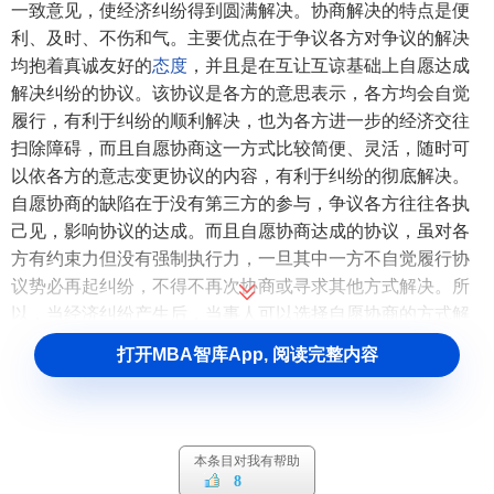
一致意见，使经济纠纷得到圆满解决。协商解决的特点是便
利、及时、不伤和气。主要优点在于争议各方对争议的解决
均抱着真诚友好的
态度
，并且是在互让互谅基础上自愿达成
解决纠纷的协议。该协议是各方的意思表示，各方均会自觉
履行，有利于纠纷的顺利解决，也为各方进一步的经济交往
扫除障碍，而且自愿协商这一方式比较简便、灵活，随时可
以依各方的意志变更协议的内容，有利于纠纷的彻底解决。
自愿协商的缺陷在于没有第三方的参与，争议各方往往各执
己见，影响协议的达成。而且自愿协商达成的协议，虽对各
方有约束力但没有强制执行力，一旦其中一方不自觉履行协
议势必再起纠纷，不得不再次协商或寻求其他方式解决。所
以，当经济纠纷产生后，当事人可以选择自愿协商的方式解
决，但如果自愿协商的条件不具备或者经自愿协商达不成协
打开MBA智库App, 阅读完整内容
议，那么就应当采取其他的方式解决纠纷，以维护当事人自
身的合法权益。
2．调解解决
本条目对我有帮助
8
调解解决是指当事人各方在自愿的基础上选择第三人从