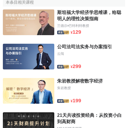
本条目相关课程
仲裁解决是指根据当事人事先或事后达成的
仲裁协议
，
斯坦福大学经济学思维课，给聪
申请依法设立的
仲裁机构
，对经济纠纷进行公正合理的调解
明人的理性决策指南
或裁决。
仲裁
与调解相同的是均有争议双方以外的第三人参
兰德尔•巴特利特教授
与解决纠纷，所不同的是仲裁是以仲裁机构作为第三方来对
129
¥
争议作出裁决。
仲裁裁决
可以不考虑争议双方当事人的意见
而由仲裁机构独立作出，并且仲裁裁决有强制执行力。当事
公司法司法实务与办案指引
人一方一旦不自觉履行，另一方当事人可申请人民法院强制
云闯
执行。
299
¥
4．诉讼解决
朱岩教授解密数字经济
诉讼解决是指当事人在协商、调解无法处理经济纠纷，
朱岩教授
双方又无仲裁协议的情况下，通过向有管辖权的人民法院
提
起诉讼
，并在法院的主持下达成调解协议或者由法院依法作
199
¥
出判决。诉讼中居中裁判的机构是拥有国家审判权的人民法
院，人民法院依据事实和法律对当事人的争议作出裁判。
21天共读投资经典：从投资小白
到高财商
参考文献