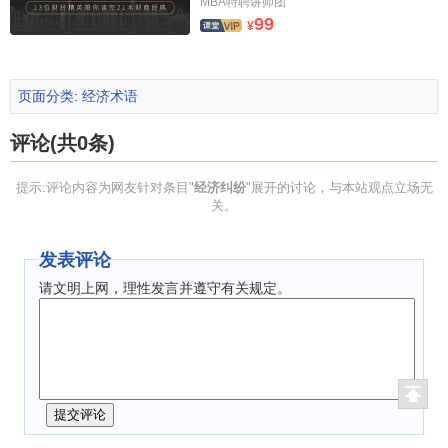
MBA特聘讲师团
99
¥
↑
李巧毅，王明亮主编.经济法.华南理工大学出版
社,2010.03.
↑
贵立义，林清高主编.经济法概论.东北财经大学出版
页面分类
:
经济术语
社,2010.08.
↑
张长龙，黄善文，杨兴主编.经济法.北京交通大学出
评论(共0条)
版社,2010.08.
提示:评论内容为网友针对条目"
经济纠纷
"展开的讨论，与本站观点立场无
关。
发表评论
请文明上网，理性发言并遵守有关规定。