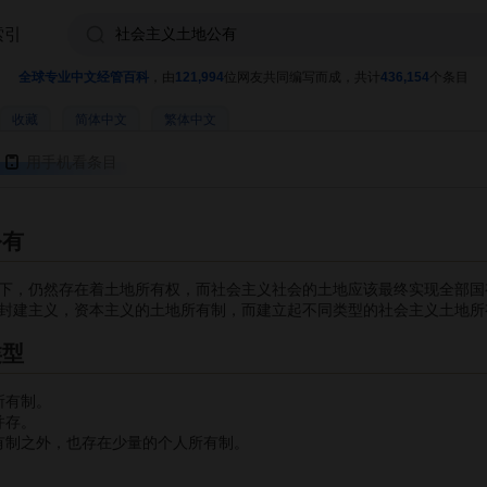
索引
全球专业中文经管百科
，由
121,994
位网友共同编写而成，共计
436,154
个条目
收藏
简体中文
繁体中文
用手机看条目
公有
，仍然存在着土地所有权，而社会主义社会的土地应该最终实现全部国
了封建主义，资本主义的土地所有制，而建立起不同类型的社会主义土
类型
所有制。
并存。
有制之外，也存在少量的个人所有制。