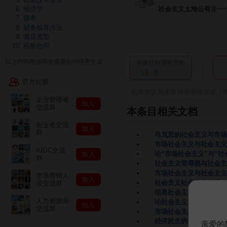
经济学
社会主义土地公有
是一
债券
财务核算方法
酒店类型
租船合同
以上内容根据网友推荐自动排序生成
本条目对我有帮助
0
官方社群
如果您认为本条目还有待完善，
企业管理者
加入
交流群
本条目相关文档
创业者交流
加入
群
马克思的社会主义与市场
市场社会主义与社会主义
AIGC交流
论“市场社会主义”与“
加入
群
社会主义荣辱观与社会主
市场社会主义与社会主义
市场营销人
加入
社会主义社会及其发展
4
员交流群
信息社会主义
1页
人力资源师
论社会主义市场经济与社
加入
交流群
市场社会主义与社会主义
经济民主的市场社会主义
亲爱的