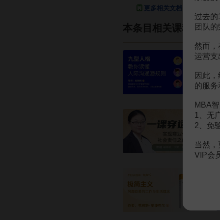
更多相关文档
过去的
团队的
本条目相关课程
然而，
运营支
因此，
的服务
MBA智
1、无
2、免
当然，
VIP