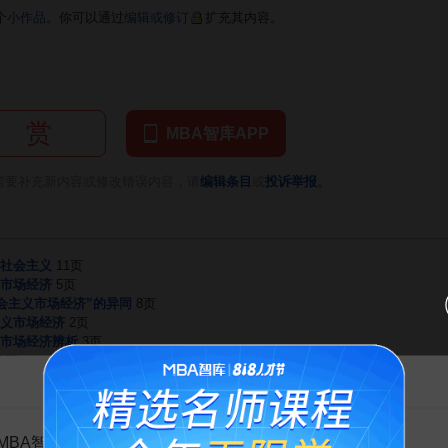
个
小作品
。你可以通过
编辑或修订
扩充其内容。
赏
MBA智库APP
。
需要补充新内容或修改错误内容，请
编辑条目
或
投诉举报
社会主义
11页
市场经济
5页
社会主义市场经济”的异同
8页
义市场经济
2页
市场经济辨析
3页
0页
告MBA智库百科用户的一封信
会主义和谐社会的构建
1页
市场经济之比较分析
3页
与社会主义市场经济
5页
MBA智库百科用户：