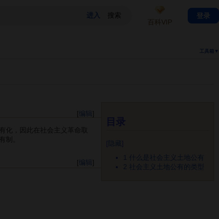
登录
百科VIP
工具箱▼
[
编辑
]
目录
有化，因此在社会主义革命取
地所有制。
[
隐藏
]
1
什么是社会主义土地公有
[
编辑
]
2
社会主义土地公有的类型