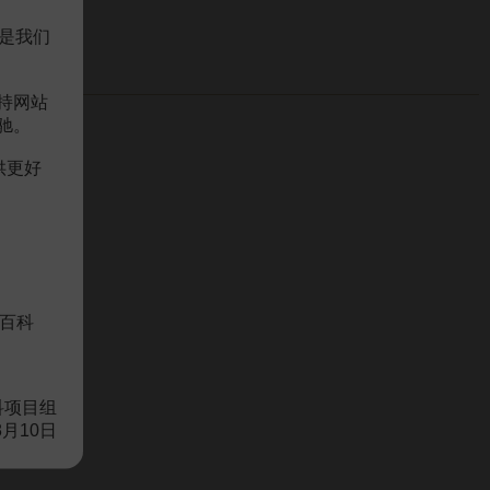
是我们
持网站
驰。
供更好
百科
科项目组
8月10日