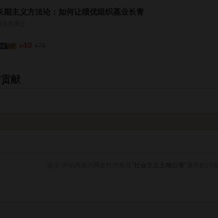
长期主义方法论：如何让绩优组织基业长青
周永亮博士
49
79
¥
¥
与贡献
提示:评论内容为网友针对条目"
社会主义土地公有
"展开的讨