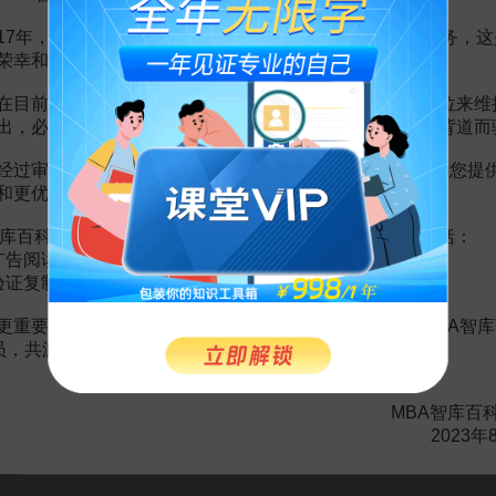
17年，百科频道一直以免费公益的形式为大家提供知识服务，这
荣幸和骄傲。
在目前越来越严峻的经营挑战下，单纯依靠不断增加广告位来维
九型人格—教你读懂人际沟通潜规则
出，必然会越来越影响您的使用体验，这也与我们的初衷背道而
杜映梅
经过审慎地考虑，我们决定推出VIP会员收费制度，以便为您提
和更优质的内容。
199
¥
库百科VIP会员（9.9元 / 年，
点击开通
），您的权益将包括：
一课穿透ESG：实现商业价值和社会责任之间的平衡
广告阅读；
验证复制。
徐楠
更重要的是长期以来您对百科频道的支持。诚邀您加入MBA智库
199
¥
会员，共渡难关，共同见证彼此的成长和进步！
《极简主义》
MBA智库百
弗格斯·奥康奈尔
2023年
43.75
¥