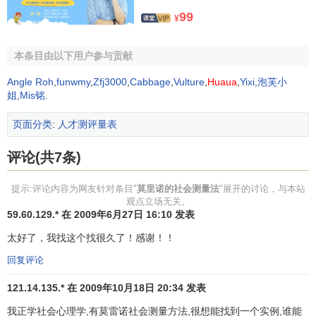
公开测量结果，使他们无拘束地参加测量，避免影响正常团
99
¥
体气氛和成员之间关系；
让受试者在限定范围内选择适当对象。同时，根据研究
本条目由以下用户参与贡献
目的和任务，向被测人说明测量意义，熟悉他们的情况，建
Angle Roh
,
funwmy
,
Zfj3000
,
Cabbage
,
Vulture
,
Huaua
,
Yixi
,
泡芙小
立融洽的合作关系，使测量顺利进行。
姐
,
Mis铭
.
根据要求，社会测量常用以下几种方式。
页面分类
:
人才测评量表
（1）
等级排列法
。将团体其他成员按喜爱程度排出等级
评论(共7条)
顺序；然后，对等级顺序进行加权记分。例如，给“最好”的同
伴记3分，给“第二好”的同伴记2分，给“第三好”的人记1分。
提示:评论内容为网友针对条目"
莫里诺的社会测量法
"展开的讨论，与本站
再以这些分数乘以被选次数，得出每个人的等级分数。
观点立场无关。
59.60.129.* 在 2009年6月27日 16:10 发表
（2）靶式社会图。这种方式以靶图方式标出被选频次，
太好了，我找这个找很久了！感谢！！
靶心为频次最高的人，越向外周，被人选择的次数越少。
回复评论
（3）“猜测”技术。这种方法给受测人呈现一些有关积极
121.14.135.* 在 2009年10月18日 20:34 发表
或消极特征的简短描述，让他们列出与这一系列描述相匹配
的人，然后根据这些选择做出分析。
我正学社会心理学,有莫雷诺社会测量方法,很想能找到一个实例,谁能