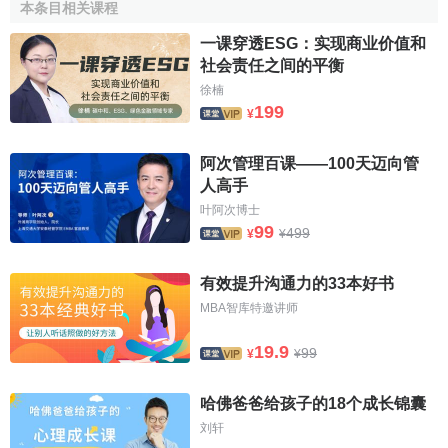
本条目相关课程
的活动或任务，比如，让受测人选择与谁在一起参加某次活
动。
一课穿透ESG：实现商业价值和
社会责任之间的平衡
3．选择标准时，应注意使标准尽可能具体，让受测者充
徐楠
分了解标准的内容，如说明一起参加什么工作或活动，避免
199
¥
由于理解不同而导致的偏差。
阿次管理百课——100天迈向管
4．标准可以用积极方式，也可以用消极方式提出。积极
人高手
方式如：“你喜欢与谁一起讨论工作计划?”消极方式如：“你不
叶阿次博士
希望与谁一起参加某一活动?”消极方式容易引起受测者的焦
99
499
¥
¥
虑和不安，因而要谨慎使用。
有效提升沟通力的33本好书
5．每次测量一般使用一个标准；只有在有特殊需要时，
才用多个标准和更多选择。
MBA智库特邀讲师
（二）实施过程
19.9
99
¥
¥
有明确的指导语，指出测量目的；
哈佛爸爸给孩子的18个成长锦囊
刘轩
让受测者在自愿基础上参加测量，并向他们说明，将不