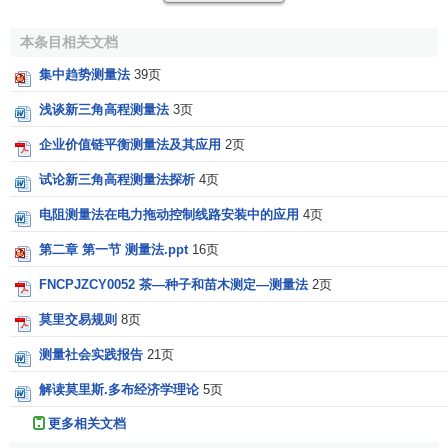
测人较强的兴趣与
动机
。
本条目相关文档
（3）
测量结果
特别适合于小团体研究。在研究团体效率
集中趋势测量法
39页
和凝聚力方面等具有很强的应用性。
浅谈新三角高程测量法
3页
社会测量法的实施过程
企业价值链平衡测量法及其应用
2页
试论新三角高程测量法探析
4页
（一）测量标准的选择
电阻测量法在电力拖动控制线路安装中的应用
4页
1．在确定标准时，需要考虑标准的性质、数目以及可以
第二章 第一节 测量法.ppt
16页
选择的数目。标准的多少根据研究的要求而定，一般情况下
不宜太多。因为太多、太严的标准将会给被试的选择带来困
FNCPJZCY0052 茶—种子和苗木测定—测量法
2页
难，如找不到可选的对象。
莫里交易规则
8页
2．如果按标准的重要性，可以将它们分成强标准和弱标
测量社会实践报告
21页
准。
解读莫里斯.多布经济学理论
5页
强标准是指对于工作或生活有重要意义和长期影响的标
更多相关文档
准，例如一起工作、一起学习等；弱标准往往是临时和短期