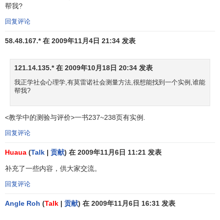
帮我?
社会测量法的结果分析
回复评论
58.48.167.* 在 2009年11月4日 21:34 发表
例如，要求学生被试选择两个自己最愿意一起学习的同
学，对选择结果可以用以下几种方式进行分析。
121.14.135.* 在 2009年10月18日 20:34 发表
（一）矩阵分析
我正学社会心理学,有莫雷诺社会测量方法,很想能找到一个实例,谁能
帮我?
将成员以某些代号表示。见表1。横行（J）表示被选
者，总列（I）表示选择者，“1”表示选择，“0”表示不选择，自
<教学中的测验与评价>一书237~238页有实例.
己不选择自己。最后，可以计算出团体中每个成员被选的次
数。
回复评论
Huaua
(
Talk
|
贡献
) 在 2009年11月6日 11:21 发表
这种分析方法主要适用于小团体，当团体增大时，很难
从数目差异中纵观整个
人际关系
。在这种情况下，社会测量
补充了一些内容，供大家交流。
图更有效果。
回复评论
Angle Roh
(
Talk
|
贡献
) 在 2009年11月6日 16:31 发表