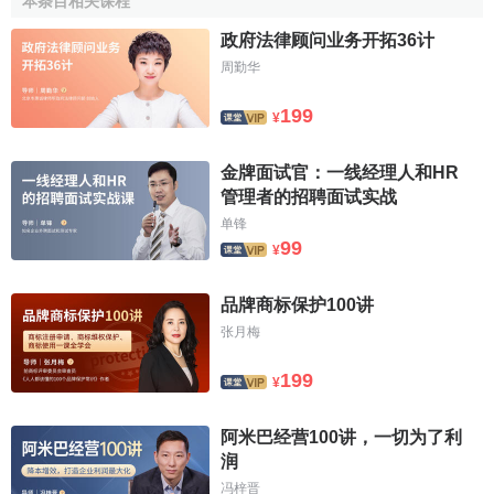
本条目相关课程
政府法律顾问业务开拓36计
周勤华
199
¥
金牌面试官：一线经理人和HR
管理者的招聘面试实战
单锋
99
¥
品牌商标保护100讲
张月梅
199
¥
阿米巴经营100讲，一切为了利
润
冯梓晋