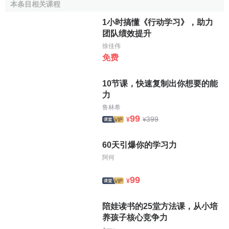
本条目相关课程
半监督学习
1小时搞懂《行动学习》，助力
参考文献
团队绩效提升
徐佳伟
免费
↑
黄姐姐说大数据反欺诈.如何通俗易懂地解释无监督
学习.搜狐,2018-05
10节课，快速复制出你想要的能
↑
吴恩达.无监督学习.CSDN,2018-09
力
鲁林希
99
399
¥
¥
60天引爆你的学习力
阿何
99
¥
陪娃读书的25堂方法课，从小培
养孩子核心竞争力