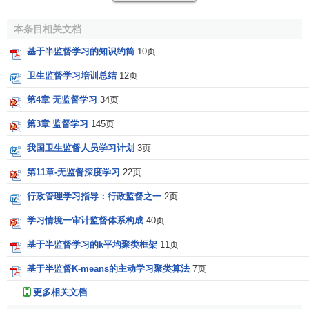
监督学习与无监督学习区别
本条目相关文档
在一个典型的监督学习中，我们有一个有
标签
的训练
基于半监督学习的知识约简
10页
集，我们的
目标
是找到能够区分正样本和负样本的
决策
边
卫生监督学习培训总结
12页
界，在这里的监督学习中，我们有一系列标签，我们需要据
第4章 无监督学习
34页
此拟合一个假设函数。与此不同的是，在非监督学习中，我
[2]
们的数据没有附带任何标签。
第3章 监督学习
145页
我国卫生监督人员学习计划
3页
以生活常识判断，监督学习相当于我们解答一本习题
册，习题册后面有标准答案。所以解答时，我们可以根据答
第11章-无监督深度学习
22页
案分析解题步骤，推出类似问题的解答策略；无监督学习，
行政管理学习指导：行政监督之一
2页
就像是一本后面没有标准答案的习题册，无法知道自己正确
与否，只能在做题过程中，大致得出相似类型题，更多靠自
学习情境一审计监督体系构成
40页
己摸索。
基于半监督学习的k平均聚类框架
11页
相关条目
基于半监督K-means的主动学习聚类算法
7页
更多相关文档
监督学习