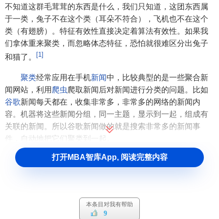
不知道这群毛茸茸的东西是什么，我们只知道，这团东西属
于一类，兔子不在这个类（耳朵不符合），飞机也不在这个
类（有翅膀）。特征有效性直接决定着算法有效性。如果我
们拿体重来聚类，而忽略体态特征，恐怕就很难区分出兔子
[1]
和猫了。
聚类
经常应用在手机
新闻
中，比较典型的是一些聚合新
闻网站，利用
爬虫
爬取新闻后对新闻进行分类的问题。比如
谷歌
新闻每天都在，收集非常多，非常多的网络的新闻内
容。机器将这些新闻分组，同一主题，显示到一起，组成有
关联的新闻。所以谷歌新闻做的就是搜索非常多的新闻事
件，自动地把它们聚类到一起。
打开MBA智库App, 阅读完整内容
除了聚类算法外，无监督学习中还有一类重要的算法就
是降维的算法，降维指的是使用较少的列或特征来表示数据
的方法，原理是将样本点从输入空间通过线性或非线性变换
映射到一个低维空间，从而获得一个关于原数据集的低维表
本条目对我有帮助
示
9