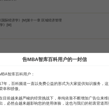
《国际经济学》[M]第十一章 区域经济管理
》[M]
告MBA智库百科用户的一封信
赏
MBA智库APP
MBA智库百科用户：
17年，百科频道一直以免费公益的形式为大家提供知识服务，这
。
需要补充新内容或修改错误内容，请
编辑条目
或
投诉举报
荣幸和骄傲。
在目前越来越严峻的经营挑战下，单纯依靠不断增加广告位来维
出，必然会越来越影响您的使用体验，这也与我们的初衷背道而
湖南省能源结构合理化研究
4页