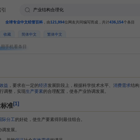
索引
全球专业中文经管百科
，由
121,994
位网友共同编写而成，共计
436,154
个条目
收藏
简体中文
繁体中文
用手机看条目
效益
，要求在一定的
经济
发展阶段上，根据科学技术水平、
消费需求
结构
行调整，实现
生产要素
的合理配置，使各产业协调发展。
[1]
量标准
国际分工
的好处，使生产要素得到最佳组合。
协调发展。
益，并能
保证
社会
有效需求
的满足。