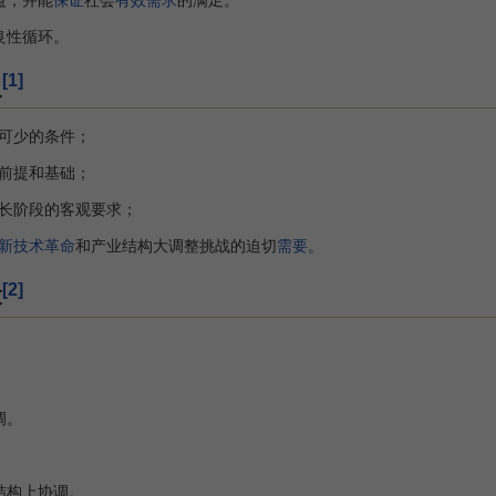
良性循环。
[1]
义
可少的条件；
前提和基础；
长阶段的客观要求；
新技术革命
和产业结构大调整挑战的迫切
需要
。
[2]
求
调。
。
结构上协调。