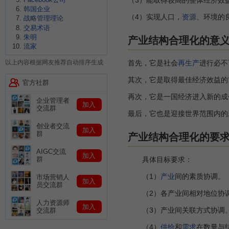
韩国企业
（4）实现人口，
资源
、环境的
战略管理理论
交易术语
朱明
产业结构合理化的意
流家
首先，它是社会
再生产
进行必不
以上内容根据网友推荐自动排序生成
其次，它是取得最佳经济效益的
官方社群
再次，它是一国经济进入新的成
企业管理者
加入
交流群
最后，它也是迎接世界范围内的
创业者交流
加入
群
产业结构合理化的要
AIGC交流
加入
具体目标要求：
群
（1）
产业
间的素质协调。
市场营销人
加入
员交流群
（2）各产业间相对地位协
人力资源师
加入
（3）产业间关联方式协调
交流群
（4）
供给
和
需求
在数量与