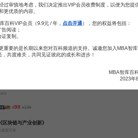
2页
经过审慎地考虑，我们决定推出VIP会员收费制度，以便为您提
合理化
4页
和更优质的内容。
2页
合理化
4页
库百科VIP会员（9.9元 / 年，
点击开通
），您的权益将包括：
研究
7页
广告阅读；
简析
2页
研究
7页
验证复制。
构调整
2页
研究综述
3页
更重要的是长期以来您对百科频道的支持。诚邀您加入MBA智库
会员，共渡难关，共同见证彼此的成长和进步！
MBA智库百
2023年
职场关系攻略30讲：学会面人识人，快速升值加薪
arry
99
199
¥
¥
《区块链与产业创新》
井底望天等