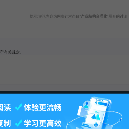
提示:评论内容为网友针对条目"
产业结构合理化
"展开的讨论
守有关规定。
此页面最后修订：13:37,2017年1月10日.
-
百科首页
-
关于百科
-
客户端
-
人才招聘
-
广告合作
-
权利通知
-
联系我们
-
免责声明
©2026 MBAlib.com, All rights reserved.