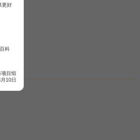
供更好
百科
科项目组
8月10日