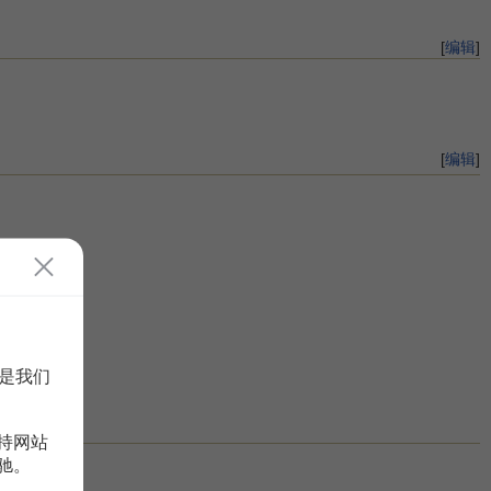
[
编辑
]
[
编辑
]
是我们
持网站
驰。