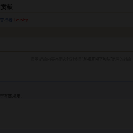
与贡献
苦行者
,
Lovolcp
.
提示:評論內容為網友針對條目"
加權算術平均法
"展開的討論
守有關規定。