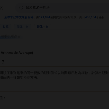
索引
全球专业中文经管百科
，由
121,994
位网友共同编写而成，共计
436,154
个条目
收藏
简体中文
繁体中文
用手机看条目
ithmetic Average)
法？
順序排列起來的同一變數的觀測值並以時間順序數為權數，計算出觀測
測值的一種趨勢預測方法。
理
值：