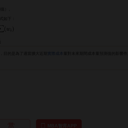
測值）。
式如下：
義
目的是為了適當擴大近期
實際成本
量對未來期間成本量預測值的影響作
赏
MBA智库APP