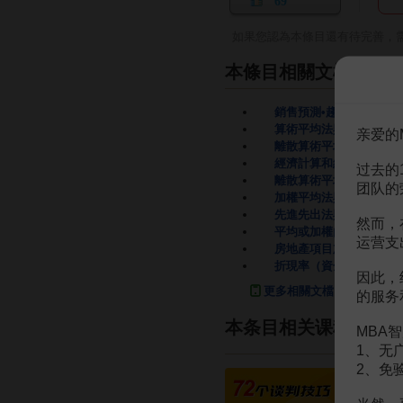
69
如果您認為本條目還有待完善，
本條目相關文檔
銷售預測•趨勢分析法之
算術平均法與調和平均法
亲爱的
離散算術平均亞式期權近
經濟計算和經濟分析中的
过去的
離散算術平均亞式期權的
团队的
加權平均法與指數平滑法
先進先出法與加權平均法
然而，
平均或加權內部收益率法
运营支
房地產項目加權平均法與
折現率（資金成本加權平
因此，
更多相關文檔
的服务
本条目相关课程
MBA智
1、无
2、免