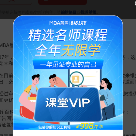
。
需要補充新內容或修改錯誤內容，請
編輯條目
或
投訴舉報
告MBA智库百科用户的一封信
算術平均法
5頁
的靈活運用
2頁
MBA智库百科用户：
似定價
6頁
算術平均數和調和平均數
2頁
17年，百科频道一直以免费公益的形式为大家提供知识服务，这
有限元法定價
16頁
荣幸和骄傲。
定價
7頁
應用思考
1頁
在目前越来越严峻的经营挑战下，单纯依靠不断增加广告位来维
有效性之證偽
3頁
出，必然会越来越影响您的使用体验，这也与我们的初衷背道而
指數平滑法定價
5頁
均法）選取測算表
1頁
经过审慎地考虑，我们决定推出VIP会员收费制度，以便为您提
和更优质的内容。
库百科VIP会员（9.9元 / 年，
点击开通
），您的权益将包括：
广告阅读；
验证复制。
72个谈判技巧，好薪酬、好生意、好人际，谈出来！
游梓翔