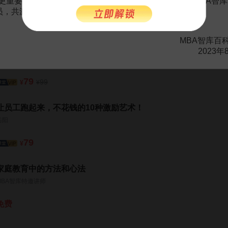
更重要的是长期以来您对百科频道的支持。诚邀您加入MBA智库
会员，共渡难关，共同见证彼此的成长和进步！
99
199
¥
¥
MBA智库百
10个高效解决问题的思维模型，让你不做冤大头，摆脱忙乱累
2023年
王达峰
79
99
¥
¥
让员工跑起来，不花钱的10种激励艺术！
岳阳
79
¥
家庭教育中的方法和心法
MBA智库特邀讲师
免费