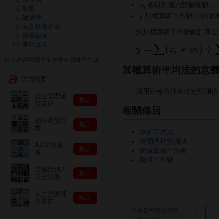
各觀測值的對應權數；
w
i
飲料
y 加權算術平均數（即預
經濟學
高新技術企業
則加權算術平均數的計算公
股票振幅
南韓企業
以上内容根据网友推荐自动排序生成
加權算術平均法的意
官方社群
採用這種方法來確定預測值，
企业管理者
加入
交流群
相關條目
创业者交流
加入
群
算術平均法
時間序列預測法
AIGC交流
加入
簡單算術平均數
群
幾何平均數
市场营销人
加入
员交流群
人力资源师
加入
交流群
本條目對我有幫助