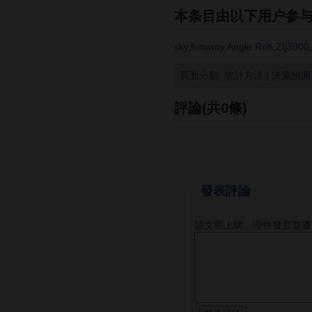
本条目由以下用户参
sky
,
funwmy
,
Angle Roh
,
Zfj3000
,
頁面分類
:
統計方法
|
決策預測
評論(共0條)
發表評論
請文明上網，理性發言並遵