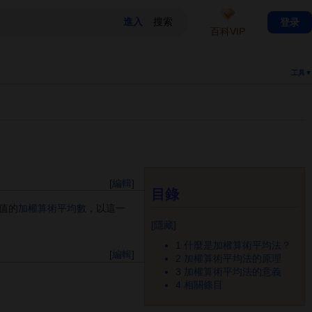
登录
百科VIP
工具▼
[
編輯
]
目錄
值的
加權算術平均數
，以這一
[
隱藏
]
1
什麼是加權算術平均法？
[
編輯
]
2
加權算術平均法的原理
3
加權算術平均法的意義
4
相關條目