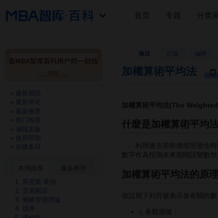
首页
专题
分类
條目
討論
編輯
加權算術平均法
最新資訊
最新评论
加權算術平均法(The Weighted Ar
最新推荐
热门推荐
什麼是加權算術平均
编辑实验
使用帮助
利用過去若幹個按照發生時間
创建条目
數字作為預測未來期間該變數預
本周推荐
最多推荐
加權算術平均法的原
馬克斯·韋伯
交易術語
假設用下列符號表示各有關的數
戰略管理理論
債券
各觀測值；
x
i
邏輯與