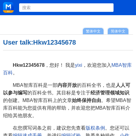
繁体中文
简体中文
User talk:Hkw12345678
Hkw12345678
，您好！ 我是
yixi
，欢迎您加入
MBA智库
百科
。
MBA智库百科是一部
内容开放
的百科全书，也是
人人可
以参与编写
的百科全书。其目标是专注于
经济管理领域知识
的创建。MBA智库百科上的文章
始终保持自由
。希望MBA智
库百科能为您提供有用的帮助，并欢迎您把MBA智库百科介
绍给其他朋友。
在您撰写词条之前，建议您先查看
版权条例
。您还可以
查看
编辑速成手册
，并进行
编辑试验
，熟悉各种操作。
小作