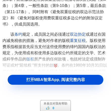
条）；第4章，一般性条款（第9-10条）；第5章，最后条款
（第11-17条）。同时附有《避免双重征税的双边示范法协
定》和 《避免对版权使用费双重征税多边公约的附加议定
书》，供成员国选用。
该
条约
规定，成员国之间必须通过
双边协定
或通过在国
内减免税收的措施，避免对作者的版税
重复征税
。版权使用
费系指根据首先应当支付这些使用费的缔约国国内版权法的
规定，为使用或有权使用多边版权公约所规定的文学、艺术
或科学作品的
版权
所产生的任何款项，包括对法定或强制许
可证或对“延续权 ”所支付的款项。条约在1980年10月31日以
前向联合国会员国、与联合国建立关系的任何专门机构或国
际原子能机构的成员国、或国际法庭规约成员国开放供签
打开MBA智库App, 阅读完整内容
署，并须经签署国批准或接受。依照该条约规定，任何国家
均可加入。
附加的《避免对版权使用费双重征税的双边协定范
本条目对我有帮助
本》，希望各缔约国运用避免对版权使用费双重征税多边条
0