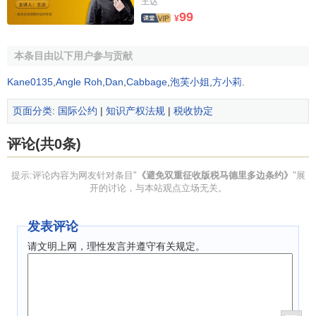
王达
99
用费的缔约国国内版权法的规定，因利用电影作品或利用类
¥
似电影摄影方法生产的作品而应当支付的使用费，如果上述
使用费付给此类作品的制作者或他们的继承人或权利继承
本条目由以下用户参与贡献
人。
Kane0135
,
Angle Roh
,
Dan
,
Cabbage
,
泡芙小姐
,
方小莉
.
3.除涉及“延续权”而支付的款项外，在本公约中，下列款
页面分类
:
国际公约
|
知识产权法规
|
税收协定
项不得视为版权使用费：因购买、租用、借用或以任何其他
形式转让文学、艺术或科学作品的物质产品权利而支付之款
评论(共0条)
项即使此种款项的金额系参照应付版权使用费而确定，或版
权使用费系全部或部分按上述款金额所确定。当作品的物质
提示:评论内容为网友针对条目"
《避免双重征收版税马德里多边条约》
"展
产品权利作为转让使用该作品的版权的
附属物
而转让时，只
开的讨论，与本站观点立场无关。
有为酬谢此种作品所有权的款项才是本公约所称之版权使用
费。
发表评论
请文明上网，理性发言并遵守有关规定。
4.在涉及“延续权”而支付款项的情况下，以及在本条第三
款所述转让作品的物质产品权利的各种情况下，无论该项转
让是否免费，因清偿或偿付
保险费
、运输或
仓储费用
、代理
人佣金或任何其他劳务费用以及因该物质产品的移动而直接