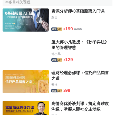
本条目相关课程
果，其有益作用已得到普遍承认，相信缔结一项专门针对版
权使用费的多边公约可发展此种成果，认为尊重各国合法利
资深分析师•0基础股票入门课
益、尤其是尊重某些国家以尽可能广泛地接触人类智力作品
森巴
作为不断发展本国文化、科学和教育必不可少条件的特定需
199
299
要，此类问题必须解决，期望找到有效措施，旨在尽可能避
¥
¥
免对版权使用费双重征税，如果双重征税业已存在，则消除
厦大傅小凡教授：《孙子兵法》
此种征税或降低其作用，达成协议如下：
里的管理智慧
第一章 定 义
傅小凡
129
¥
第一条 版权使用费
理财经理必修课：信托产品销售
1.为本公约之目的，并受本条第二、第三款规定之约
之道
束，版权使用费系指根据首先应当支付这些使用费的缔约国
安洋
99
国内版权法的规定，为使用或有权使用多边版权公约所规定
¥
的文学、艺术或科学作品的版权所产生的任何款项，包括对
高情商优势谈判课：搞定高难度
法定或强制许可证或对“延续权 ”所支付的款项。
沟通，掌握人际社交主动权
2.但是，本公约不得用来包括根据首先应当支付版权使