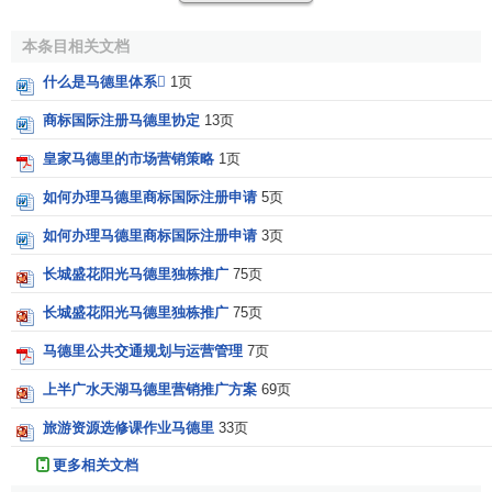
约提出的原则，从而消除此种双重征税或降低其作用。其范
本内容是：1、协定序言；2、定义；3、征税规则；4、消除
本条目相关文档
双重征税；5、杂项规定；6、最后条款。该协定的条款与缔
什么是马德里体系
1页
约国双方签订的关于避免双重征税的其他条约的条款如果不
同，缔约国双方之间在涉及版权使用费征税问题的关系上，
商标国际注册马德里协定
13页
协定的条款应处于优先地位。
皇家马德里的市场营销策略
1页
附加的《避免对版权使用费双重征税多边公约的附加议
如何办理马德里商标国际注册申请
5页
定书》规定，参加议定书旨在避免对版权使用费双重征税多
如何办理马德里商标国际注册申请
3页
边条约的缔约各方，接受下列各项规定：在与版权有关的权
利或“
邻接权
”权利方面，条约的条款也适用于对付给表演者、
长城盛花阳光马德里独栋推广
75页
唱片制作者和广播组织的版税的征税，只要后一种版税在本
长城盛花阳光马德里独栋推广
75页
议定书的缔约一方产生，而版税
受益人
却是本议定书的缔约
马德里公共交通规划与运营管理
7页
另一方的居民。
上半广水天湖马德里营销推广方案
69页
缔约各国，考虑到对版权使用费双重征税有损于作者的利
益，从而严重阻碍有
版权作品
的传播，而此类传播正是各国
旅游资源选修课作业马德里
33页
人民发展文化、科学和教育的基本因素之一，鉴于通过双边
更多相关文档
协定和国内措施防止双重征税的行动业已取得令人鼓舞的成