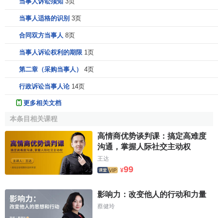
当事人诉讼须知
3页
当事人适格的识别
3页
合同双方当事人
8页
当事人诉讼权利的期限
1页
第二章（采购当事人）
4页
行政诉讼当事人论
14页
更多相关文档
本条目相关课程
高情商优势谈判课：搞定高难度
沟通，掌握人际社交主动权
王达
99
¥
影响力：改变他人的行动和力量
蔡健玲