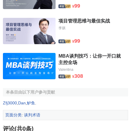
99
¥
项目管理思维与最佳实战
李骐
99
¥
MBA谈判技巧：让你一开口就
主控全场
Valentina
308
¥
本条目由以下用户参与贡献
Zfj3000
,
Dan
,
鲈鱼
.
页面分类
:
谈判术语
评论(共0条)