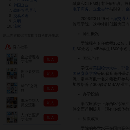
融班和CLFM制造业领袖班。
韩国企业
电子商务
、
企业会计
与财务、
金
战略管理理论
交易术语
2006年3月29日
上海交通大
朱明
管理学院。这种体制创新为国内
流家
师生概况
以上内容根据网友推荐自动排序生成
学院现有专任教师152名，其中
官方社群
后
30余名，MBA学生1300余名
企业管理者
国际合作
加入
交流群
学院与
美国哈佛大学
、
耶鲁
创业者交流
国马赛商学院
等50多所海外著
加入
群
流，常年有数十名外籍教师参与
加坡培养了300多名MBA毕业生
AIGC交流
加入
群
办学设施
市场营销人
加入
学院座落于上海西区徐家汇上海
员交流群
件全面得到提升，现有多媒体教室
人力资源师
加入
科教成果
交流群
学院的办学水平在国内高等院校