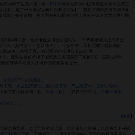
被评为研究生教学第一名，
EMBA
项目被评为中国市场最具领导力第三
承接和完成了一批国家纵向和企业咨询项目，包括了国家杰出青年科学
科研成果也每年递增，在国内外有影响的刊物上发表科研论文数量逐年增
动控制学科联合）被批准设立博士后流动站，1995年被评为上海市重
授17人（其中博士生导师15人）。十多年来，承担完成了包括国家、
专著16本；获得国家、省部级的科技进步奖20余项。
4 人。流动站目前承担了国家及国务院各部门项目3项、国家自然科
是我国管理学科高级人才培养的重要基地之一。
、
信息管理
与
信息系统
。
与工程
、
农业经济管理
、
西方经济学
、
产业经济学
、
应用心理学
。
下设有管理科学与工程、
金融工程
）；农林经济管理、
产业经济学
、
MPACC
）。
[
编辑
]
理信息系统系、会展与旅游管理系、经济系和金融系，以及系统工程研
管理科学与工程
、工商管理二个博士后流动站。学院设有顾问委员会，