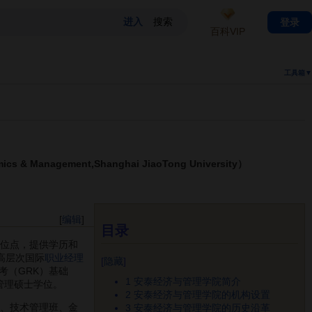
登录
百科VIP
工具箱▼
 Management,Shanghai JiaoTong University）
[
编辑
]
目录
位点，提供学历和
高层次国际
职业经理
[
隐藏
]
考（GRK）基础
1
安泰经济与管理学院简介
管理硕士学位。
2
安泰经济与管理学院的机构设置
、技术管理班、金
3
安泰经济与管理学院的历史沿革