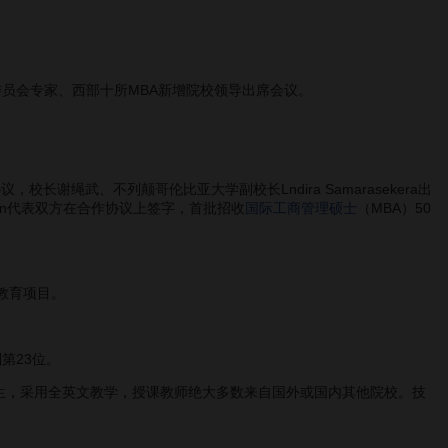
员会专家、西部十所MBA新增院校领导出席会议。
长谢绳武、不列颠哥伦比亚大学副校长Lndira Samarasekera出
ton代表双方在合作协议上签字，首批招收
国际工商管理硕士
（MBA）50
教育项目。
第23位。
考生，采用全英文教学，授课教师绝大多数来自国外或国内其他院校。技