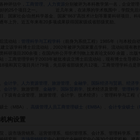
各种评估中，
工商管理
、
人力资源
分别被评为本科教学第一名，企业管理
区最好的25个项目之一。 近几年来，在浓厚的学术氛围中，学院先后
目、国家社会/自然科学基金、国家“863”高技术计划等重要科研项目。
逐年上升。近五年来有20多项成果获得国家级或省部级奖励。
后流动站：
管理科学与工程学科
（前身为系统工程）1985年（与本校自
独立建立该学科博士后流动站，2002年被评为国家重点学科。流动站现有教
类科研项目200余项；在国内外公开学术刊物上发表论文600 余篇，出版
站：工商管理学科于2003年被批准设立博士后流动站，现有博士生导师2
18项和其它项目共计79项，先后获省部级奖共12项。工商管理学科点
、
会计学
、
人力资源管理
、
旅游管理
、
金融学
、
国际经济与贸易
、
经济学
、
会计学
、旅游管理、
金融学
、
国际贸易学
、技术经济及管理、
管理科学
（下设有企业管理、旅游管理、会计学、技术经济）；管理科学与工程（
硕士（MBA）、
高级管理人员工商管理硕士
（
EMBA
）、
会计专业硕士
（
的机构设置
，设市场营销系、运营管理系、组织管理系、会计系、管理科学系、管
输研究所、
市场营销研究
中心和现代金融研究中心等30个研究机构，建有