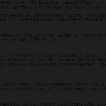
按授课地点分为上海、深圳和新加坡教学点。在MBA教育中还设置几个专业
融管理
、创业与投资管理、
技术管理
与创新、
物流
与
供应链
、
人力资源管
学
宣布将原来的安泰管理学院改名为安泰经济与管理学院，同时在该学院
首创，目的为在提升学院市场
运营能力
的基础上提升学院的教学和科研水
教授51名（其中博士生导师39名），副教授67 名，61%的教师具有博
，
EMBA
学生 780名，外国留学生162人。
大学
、
MIT斯隆管理学院
、
宾大沃顿商学院
、
南加州大学
、
密西根大学
、
名大学的商学院建立了广泛的合作关系。 1997年以来，已派出优秀中青
教学，在国际化教学方面取得很大成果，在国内外享有较高的声誉。学院在
。
交通大学法华校区，建筑面积逾30000平方米，并设有学生公寓。近
40余间，数字化图书馆占地1100平方米，藏书40000余册，各类中外文
管理专业中名列前茅，曾两次获得“上海市高校管理专业综合办学水平评