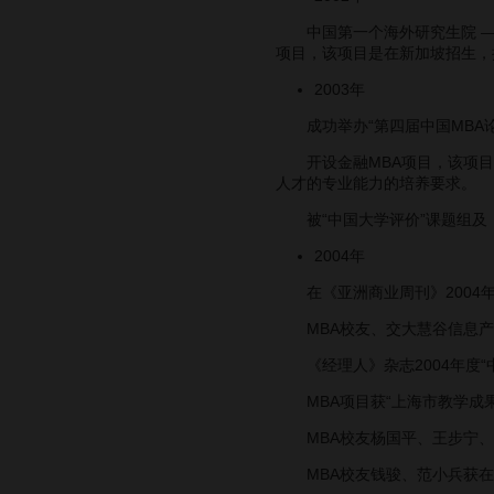
中国第一个海外研究生院 —
项目，该项目是在新加坡招生，
2003年
成功举办“第四届中国MBA论
开设金融MBA项目，该项目借
人才的专业能力的培养要求。
被“中国大学评价”课题组及《
2004年
在《亚洲商业周刊》2004年
MBA校友、交大慧谷信息产业
《经理人》杂志2004年度“
MBA项目获“上海市教学成果
MBA校友杨国平、王步宁、王
MBA校友钱骏、范小兵获在“第