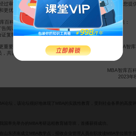
华夏管理学院负责招生和日常教务工作。
经过审慎地考虑，我们决定推出VIP会员收费制度，以便为您提
和更优质的内容。
深圳市青年学院设立MBA硕士点，上海交通大学管理学院负责提供整套
库百科VIP会员（9.9元 / 年，
点击开通
），您的权益将包括：
广告阅读；
验证复制。
更重要的是长期以来您对百科频道的支持。诚邀您加入MBA智库
的MBA班24名学员获得MBA硕士学位。中国驻新加坡大使傅学章、
会员，共渡难关，共同见证彼此的成长和进步！
仪式。
MBA智库百
要面向国有大中型企业管理干部的“
企业管理人员
在职攻读MBA学位班”
2023年
度，入学时采用“GRK方案”，被称为
MBA联考
。
论坛，该论坛很好地体现了MBA的实践性教育，受到社会各界的高度评
国率先举办的MBA考研远程教育辅导班，首播获得成功。
东济南成立MBA教学点，招收企业管理人员在职攻读MBA学位班学