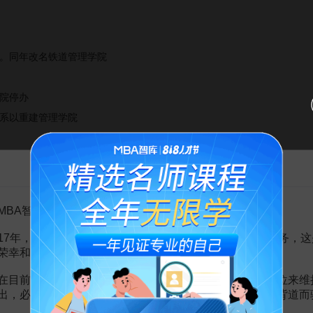
学院。同年改名铁道管理学院
学院停办
程系以重建管理学院
华校区
告MBA智库百科用户的一封信
学院
与管理学院
MBA智库百科用户：
BA项目大事记
17年，百科频道一直以免费公益的形式为大家提供知识服务，这
荣幸和骄傲。
在目前越来越严峻的经营挑战下，单纯依靠不断增加广告位来维
大学管理学院成为全国26所MBA教育试点院校之一，开始试办MBA
出，必然会越来越影响您的使用体验，这也与我们的初衷背道而
新加坡设立MBA硕士点，与新加坡华夏管理学院合作办班，在亚洲以及