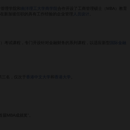
泰管理学院和
南洋理工大学商学院
合作开设了工商管理硕士（MBA）教育
为在新加坡任职的具有工作经验的企业管理
人员设计
。
师
）考试课程，专门开设针对金融财务的系列课程，以适应新型
国际金融
第三名，仅次于
香港中文大学
和
香港大学
。
届MBA成就奖”。