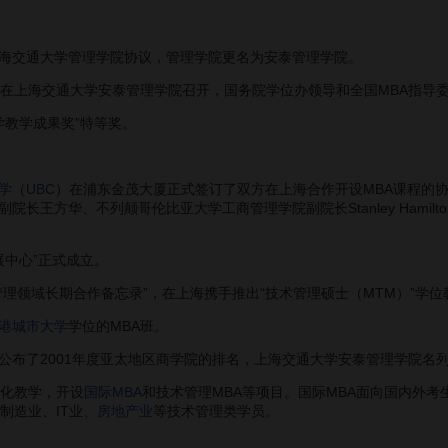
交通大学管理学院协议，管理学院更名为安泰管理学院。
上海交通大学安泰管理学院召开，国务院学位办领导和全国MBA指导委
教学成果奖”特等奖。
学
（
UBC
）在浦东金茂大厦正式签订了双方在上海合作开设MBA课程的协议，校
院长王方华、不列颠哥伦比亚大学工商管理学院副院长Stanley Hamil
中心”正式成立。
管理领域长期合作备忘录”，在上海携手推出“技术管理硕士（MTM）”学位
港城市大学
学位的MBA班。
了2001年度亚太地区商学院的排名，上海交通大学安泰管理学院名列
化教学，开设
国际MBA
和技术管理MBA等项目。国际MBA面向国内外
制造业、IT业、
房地产业
等技术管理类学员。