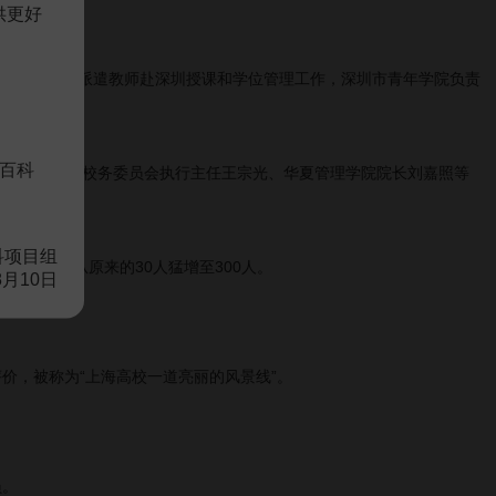
供更好
教育计划并派遣教师赴深圳授课和学位管理工作，深圳市青年学院负责
百科
上海交通大学校务委员会执行主任王宗光、华夏管理学院院长刘嘉照等
科项目组
，招生人数从原来的30人猛增至300人。
8月10日
价，被称为“上海高校一道亮丽的风景线”。
员。