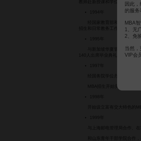
教师赴新授课和学位管理工作，
因此，
的服务
1994年
经国家教育部和学校同意，在
MBA智
招生和日常教务工作。
1、无
2、免
1995年
当然，
与新加坡华夏管理学院联合举办
VIP
140人出席毕业典礼和学位授予
1997年
经国务院学位办批准，开办主
MBA招生开始实行全国联考制
1998年
开始设立富有交大特色的MBA
1999年
与上海邮电管理局合作、在我
和山东青年干部学院合作，在山