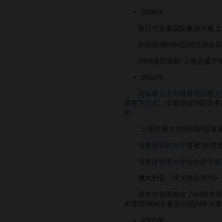
2000年
签订与安泰国际集团共建上海
全国新增MBA院校培训会议在
MBA项目荣获“上海交通大学
2001年
与
加拿大不列颠哥伦比亚大
席
签字仪式
，安泰管理学院常务副
名。
“上海交通大学MBA职业发展
与
香港科技大学
签署“科技
与
香港城市大学
合办授予
香
澳大利亚《亚太商业周刊》公布
率先在全国推出了MBA专业
术管理MBA主要面向国内外从事
2002年