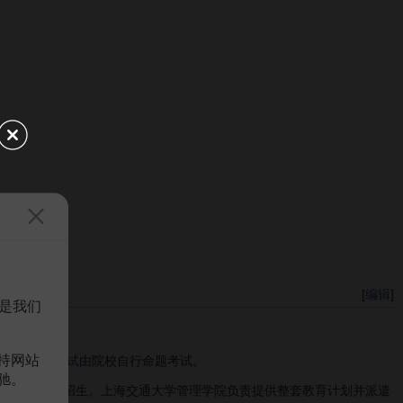
[
编辑
]
是我们
持网站
项目，
入学考试
由院校自行命题考试。
驰。
全球范围内招生。上海交通大学管理学院负责提供整套教育计划并派遣