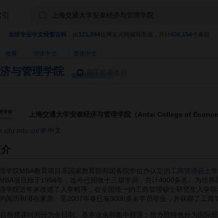
索引
全球专业中文经管百科
，由
121,994
位网友共同编写而成，共计
436,154
个条目
收藏
简体中文
繁体中文
济与管理学院
用手机看条目
上海交通大学安泰经济与管理学院（Antai College of Economics &
.sjtu.edu.cn/
中文
简介
学院MBA教育项目系国家教育部和国务院学位办认定的
工商管理硕士
学
BA项目始于1994年，迄今已招收十三届学员，共计4000多名。为培养
理学院近年来改进了入学程序，在全国统一的工商管理硕士研究生入学联
阅历和潜在素质。至2007年春已有3000多名学员毕业，并获得了工商
目按授课时间分为全日制、基本业余和集中授课；按办班特色分为国际班