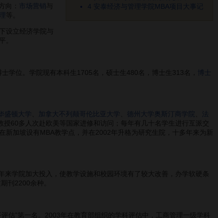
方向：
市场营销
与
4
安泰经济与管理学院MBA项目大事记
理
等。
下设立经济学院与
平。
士学位。学院现有本科生1705名，硕士生480名，博士生313名，
博士
华盛顿大学
、
加拿大不列颠哥伦比亚大学
、
德州大学奥斯汀商学院
、
法
年教授60多人次赴欧美等国家进修和访问；每年有几十名学生进行互派交
新加坡设有MBA教学点，并在2002年升格为研究生院，十多年来为新
年来学院加大投入，使教学设施和校园环境有了较大改善，办学软硬条
期刊2200余种。
估”第一名。2003年在教育部组织的学科评估中，工商管理一级学科