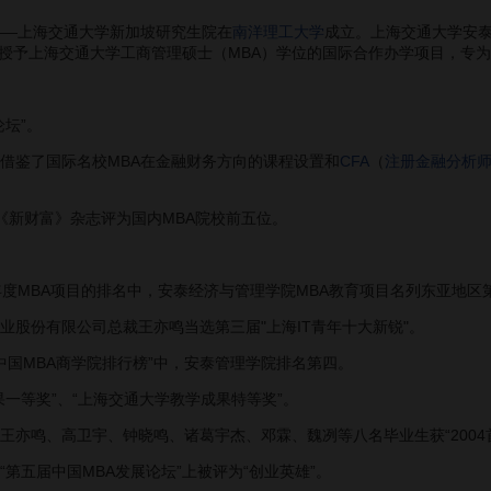
—上海交通大学新加坡研究生院在
南洋理工大学
成立。上海交通大学安
授予上海交通大学工商管理硕士（MBA）学位的国际合作办学项目，专
坛”。
鉴了国际名校MBA在金融财务方向的课程设置和
CFA
（
注册金融分析
新财富》杂志评为国内MBA院校前五位。
度MBA项目的排名中，安泰经济与管理学院MBA教育项目名列东亚地区
股份有限公司总裁王亦鸣当选第三届"上海IT青年十大新锐"。
中国MBA商学院排行榜”中，安泰管理学院排名第四。
一等奖”、“上海交通大学教学成果特等奖”。
亦鸣、高卫宇、钟晓鸣、诸葛宇杰、邓霖、魏冽等八名毕业生获“2004首
五届中国MBA发展论坛”上被评为“创业英雄”。